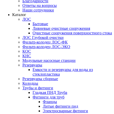
Благодарности
Ответы на вопросы
Наши сотрудники
Каталог
ЛОС
Бытовые
Ливневые очистные сооружения
Очистные сооружения поверхностного стока
ЛОС Глубокой очистки
Фильтр-колодец ЛОС-ФК
Фильтр-колодец ЛОС-ЭКО
КОС
КНС
Модульные насосные станции
Резервуары
Емкости и резервуары для воды из
стеклопластика
Резервуары сборные
Колодцы
Трубы и фитинги
Гладкая ПНД Труба
Фитинги для труб
Фланцы
Литые фитинги пнд
Электросварные фитинги