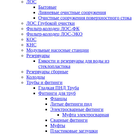
ЛОС
Бытовые
Ливневые очистные сооружения
Очистные сооружения поверхностного стока
ЛОС Глубокой очистки
Фильтр-колодец ЛОС-ФК
Фильтр-колодец ЛОС-ЭКО
КОС
КНС
Модульные насосные станции
Резервуары
Емкости и резервуары для воды из
стеклопластика
Резервуары сборные
Колодцы
Трубы и фитинги
Гладкая ПНД Труба
Фитинги для труб
Фланцы
Литые фитинги пнд
Электросварные фитинги
Муфта электросварная
Сварные фитинги
Муфты
Пластиковые заглушки