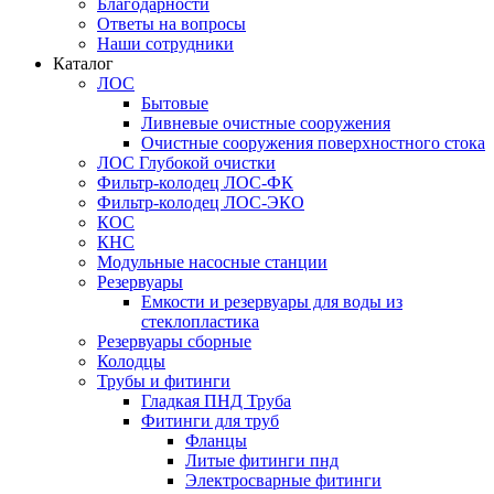
Благодарности
Ответы на вопросы
Наши сотрудники
Каталог
ЛОС
Бытовые
Ливневые очистные сооружения
Очистные сооружения поверхностного стока
ЛОС Глубокой очистки
Фильтр-колодец ЛОС-ФК
Фильтр-колодец ЛОС-ЭКО
КОС
КНС
Модульные насосные станции
Резервуары
Емкости и резервуары для воды из
стеклопластика
Резервуары сборные
Колодцы
Трубы и фитинги
Гладкая ПНД Труба
Фитинги для труб
Фланцы
Литые фитинги пнд
Электросварные фитинги