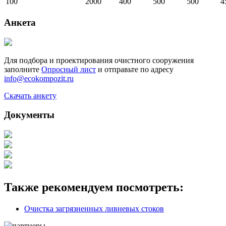
100
2000
400
500
500
4
Анкета
Для подбора и проектирования очистного сооружения
заполните
Опросный лист
и отправьте по адресу
info@ecokompozit.ru
Скачать анкету
Документы
Также рекомендуем посмотреть:
Очистка загрязненных ливневых стоков