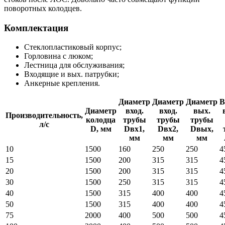
поворотных колодцев.
Комплектация
Стеклопластиковый корпус;
Горловина с люком;
Лестница для обслуживания;
Входящие и вых. патрубки;
Анкерные крепления.
Диаметр
Диаметр
Диаметр
В
Диаметр
вход.
вход.
вых.
Производительность,
колодца
трубы
трубы
трубы
л/с
D, мм
Dвх1,
Dвх2,
Dвых,
мм
мм
мм
10
1500
160
250
250
4
15
1500
200
315
315
4
20
1500
200
315
315
4
30
1500
250
315
315
4
40
1500
315
400
400
4
50
1500
315
400
400
4
75
2000
400
500
500
4