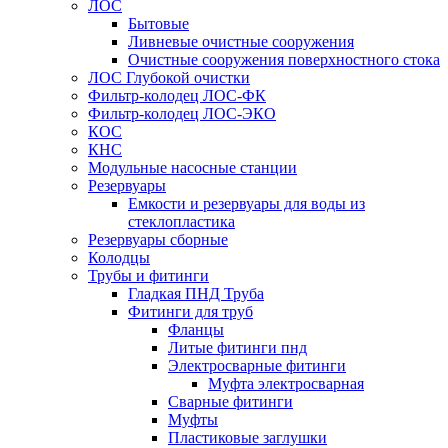
ЛОС
Бытовые
Ливневые очистные сооружения
Очистные сооружения поверхностного стока
ЛОС Глубокой очистки
Фильтр-колодец ЛОС-ФК
Фильтр-колодец ЛОС-ЭКО
КОС
КНС
Модульные насосные станции
Резервуары
Емкости и резервуары для воды из
стеклопластика
Резервуары сборные
Колодцы
Трубы и фитинги
Гладкая ПНД Труба
Фитинги для труб
Фланцы
Литые фитинги пнд
Электросварные фитинги
Муфта электросварная
Сварные фитинги
Муфты
Пластиковые заглушки