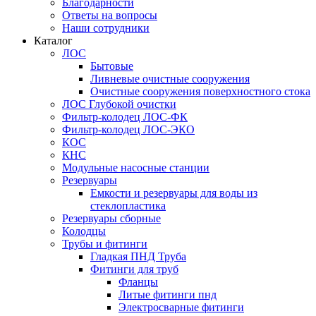
Благодарности
Ответы на вопросы
Наши сотрудники
Каталог
ЛОС
Бытовые
Ливневые очистные сооружения
Очистные сооружения поверхностного стока
ЛОС Глубокой очистки
Фильтр-колодец ЛОС-ФК
Фильтр-колодец ЛОС-ЭКО
КОС
КНС
Модульные насосные станции
Резервуары
Емкости и резервуары для воды из
стеклопластика
Резервуары сборные
Колодцы
Трубы и фитинги
Гладкая ПНД Труба
Фитинги для труб
Фланцы
Литые фитинги пнд
Электросварные фитинги