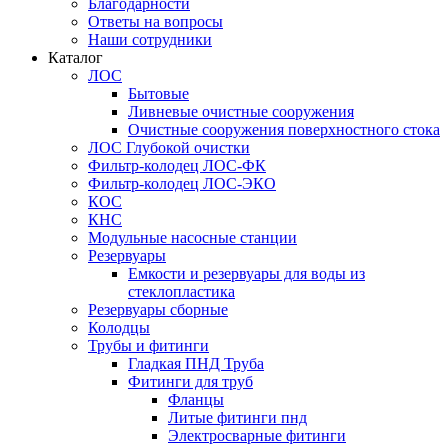
Благодарности
Ответы на вопросы
Наши сотрудники
Каталог
ЛОС
Бытовые
Ливневые очистные сооружения
Очистные сооружения поверхностного стока
ЛОС Глубокой очистки
Фильтр-колодец ЛОС-ФК
Фильтр-колодец ЛОС-ЭКО
КОС
КНС
Модульные насосные станции
Резервуары
Емкости и резервуары для воды из
стеклопластика
Резервуары сборные
Колодцы
Трубы и фитинги
Гладкая ПНД Труба
Фитинги для труб
Фланцы
Литые фитинги пнд
Электросварные фитинги