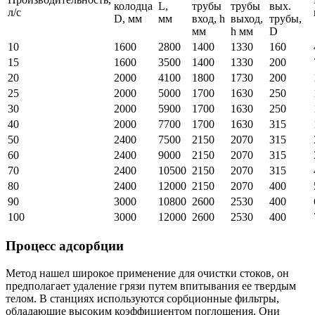
колодца
L,
трубы
трубы
вых.
л/с
D, мм
мм
вход, h
выход,
трубы,
мм
h мм
D
10
1600
2800
1400
1330
160
15
1600
3500
1400
1330
200
20
2000
4100
1800
1730
200
25
2000
5000
1700
1630
250
30
2000
5900
1700
1630
250
40
2000
7700
1700
1630
315
50
2400
7500
2150
2070
315
60
2400
9000
2150
2070
315
70
2400
10500
2150
2070
315
80
2400
12000
2150
2070
400
90
3000
10800
2600
2530
400
100
3000
12000
2600
2530
400
Процесс адсорбции
Метод нашел широкое применение для очистки стоков, он
предполагает удаление грязи путем впитывания ее твердым
телом. В станциях используются сорбционные фильтры,
обладающие высоким коэффициентом поглощения. Они