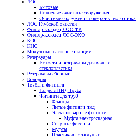
ЛОС
Бытовые
Ливневые очистные сооружения
Очистные сооружения поверхностного стока
ЛОС Глубокой очистки
Фильтр-колодец ЛОС-ФК
Фильтр-колодец ЛОС-ЭКО
КОС
КНС
Модульные насосные станции
Резервуары
Емкости и резервуары для воды из
стеклопластика
Резервуары сборные
Колодцы
Трубы и фитинги
Гладкая ПНД Труба
Фитинги для труб
Фланцы
Литые фитинги пнд
Электросварные фитинги
Муфта электросварная
Сварные фитинги
Муфты
Пластиковые заглушки