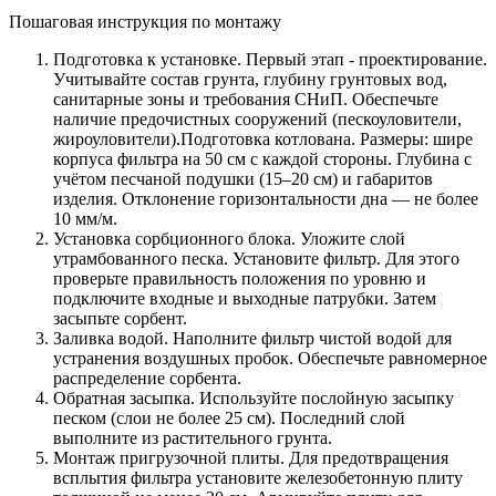
Пошаговая инструкция по монтажу
Подготовка к установке. Первый этап - проектирование.
Учитывайте состав грунта, глубину грунтовых вод,
санитарные зоны и требования СНиП. Обеспечьте
наличие предочистных сооружений (пескоуловители,
жироуловители).Подготовка котлована. Размеры: шире
корпуса фильтра на 50 см с каждой стороны. Глубина с
учётом песчаной подушки (15–20 см) и габаритов
изделия. Отклонение горизонтальности дна — не более
10 мм/м.
Установка сорбционного блока. Уложите слой
утрамбованного песка. Установите фильтр. Для этого
проверьте правильность положения по уровню и
подключите входные и выходные патрубки. Затем
засыпьте сорбент.
Заливка водой. Наполните фильтр чистой водой для
устранения воздушных пробок. Обеспечьте равномерное
распределение сорбента.
Обратная засыпка. Используйте послойную засыпку
песком (слои не более 25 см). Последний слой
выполните из растительного грунта.
Монтаж пригрузочной плиты. Для предотвращения
всплытия фильтра установите железобетонную плиту