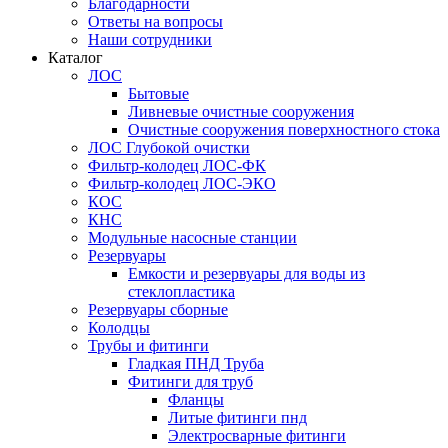
Благодарности
Ответы на вопросы
Наши сотрудники
Каталог
ЛОС
Бытовые
Ливневые очистные сооружения
Очистные сооружения поверхностного стока
ЛОС Глубокой очистки
Фильтр-колодец ЛОС-ФК
Фильтр-колодец ЛОС-ЭКО
КОС
КНС
Модульные насосные станции
Резервуары
Емкости и резервуары для воды из
стеклопластика
Резервуары сборные
Колодцы
Трубы и фитинги
Гладкая ПНД Труба
Фитинги для труб
Фланцы
Литые фитинги пнд
Электросварные фитинги