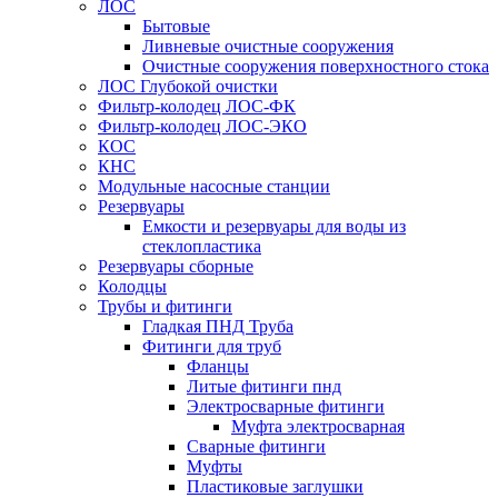
ЛОС
Бытовые
Ливневые очистные сооружения
Очистные сооружения поверхностного стока
ЛОС Глубокой очистки
Фильтр-колодец ЛОС-ФК
Фильтр-колодец ЛОС-ЭКО
КОС
КНС
Модульные насосные станции
Резервуары
Емкости и резервуары для воды из
стеклопластика
Резервуары сборные
Колодцы
Трубы и фитинги
Гладкая ПНД Труба
Фитинги для труб
Фланцы
Литые фитинги пнд
Электросварные фитинги
Муфта электросварная
Сварные фитинги
Муфты
Пластиковые заглушки