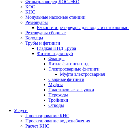
Фильтр-колодец ЛОС-ЭКО
КОС
КНС
Модульные насосные станции
Резервуары
Емкости и резервуары для воды из стеклоплас
Резервуары сборные
Колодцы
Трубы и фитинги
Гладкая ПНД Труба
Фитинги для труб
Фланцы
Литые фитинги пнд
Электросварные фитинги
Муфта электросварная
Сварные фитинги
Муфты
Пластиковые заглушки
Переходы
Тройники
Отводы
Услуги
Проектирование КНС
Проектирование водоснабжения
Расчет КНС