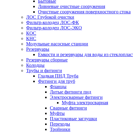
Бытовые
Ливневые очистные сооружения
Очистные сооружения поверхностного стока
ЛОС Глубокой очистки
Фильтр-колодец ЛОС-ФК
Фильтр-колодец ЛОС-ЭКО
КОС
КНС
Модульные насосные станции
Резервуары
Емкости и резервуары для воды из стеклоплас
Резервуары сборные
Колодцы
Трубы и фитинги
Гладкая ПНД Труба
Фитинги для труб
Фланцы
Литые фитинги пнд
Электросварные фитинги
Муфта электросварная
Сварные фитинги
Муфты
Пластиковые заглушки
Переходы
Тройники