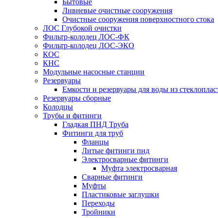
Бытовые
Ливневые очистные сооружения
Очистные сооружения поверхностного стока
ЛОС Глубокой очистки
Фильтр-колодец ЛОС-ФК
Фильтр-колодец ЛОС-ЭКО
КОС
КНС
Модульные насосные станции
Резервуары
Емкости и резервуары для воды из стеклоплас
Резервуары сборные
Колодцы
Трубы и фитинги
Гладкая ПНД Труба
Фитинги для труб
Фланцы
Литые фитинги пнд
Электросварные фитинги
Муфта электросварная
Сварные фитинги
Муфты
Пластиковые заглушки
Переходы
Тройники