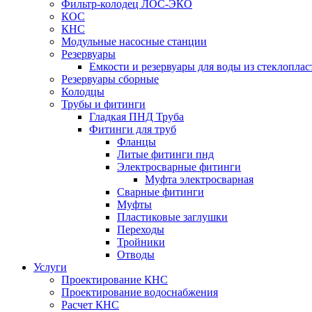
Фильтр-колодец ЛОС-ЭКО
КОС
КНС
Модульные насосные станции
Резервуары
Емкости и резервуары для воды из стеклоплас
Резервуары сборные
Колодцы
Трубы и фитинги
Гладкая ПНД Труба
Фитинги для труб
Фланцы
Литые фитинги пнд
Электросварные фитинги
Муфта электросварная
Сварные фитинги
Муфты
Пластиковые заглушки
Переходы
Тройники
Отводы
Услуги
Проектирование КНС
Проектирование водоснабжения
Расчет КНС