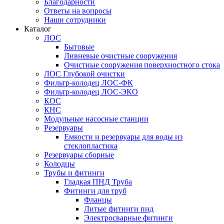
Благодарности
Ответы на вопросы
Наши сотрудники
Каталог
ЛОС
Бытовые
Ливневые очистные сооружения
Очистные сооружения поверхностного стока
ЛОС Глубокой очистки
Фильтр-колодец ЛОС-ФК
Фильтр-колодец ЛОС-ЭКО
КОС
КНС
Модульные насосные станции
Резервуары
Емкости и резервуары для воды из
стеклопластика
Резервуары сборные
Колодцы
Трубы и фитинги
Гладкая ПНД Труба
Фитинги для труб
Фланцы
Литые фитинги пнд
Электросварные фитинги