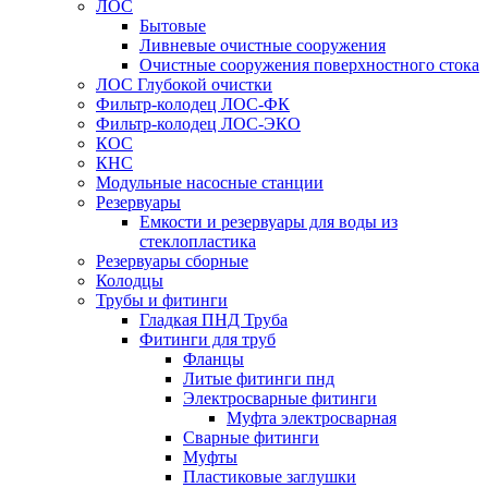
ЛОС
Бытовые
Ливневые очистные сооружения
Очистные сооружения поверхностного стока
ЛОС Глубокой очистки
Фильтр-колодец ЛОС-ФК
Фильтр-колодец ЛОС-ЭКО
КОС
КНС
Модульные насосные станции
Резервуары
Емкости и резервуары для воды из
стеклопластика
Резервуары сборные
Колодцы
Трубы и фитинги
Гладкая ПНД Труба
Фитинги для труб
Фланцы
Литые фитинги пнд
Электросварные фитинги
Муфта электросварная
Сварные фитинги
Муфты
Пластиковые заглушки