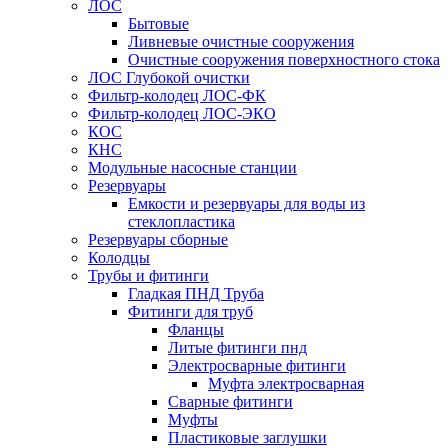
ЛОС
Бытовые
Ливневые очистные сооружения
Очистные сооружения поверхностного стока
ЛОС Глубокой очистки
Фильтр-колодец ЛОС-ФК
Фильтр-колодец ЛОС-ЭКО
КОС
КНС
Модульные насосные станции
Резервуары
Емкости и резервуары для воды из
стеклопластика
Резервуары сборные
Колодцы
Трубы и фитинги
Гладкая ПНД Труба
Фитинги для труб
Фланцы
Литые фитинги пнд
Электросварные фитинги
Муфта электросварная
Сварные фитинги
Муфты
Пластиковые заглушки