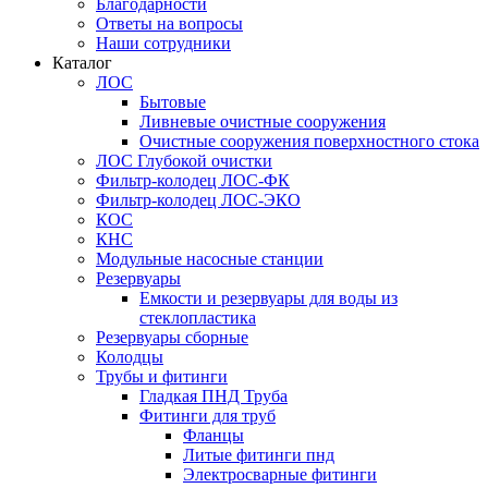
Благодарности
Ответы на вопросы
Наши сотрудники
Каталог
ЛОС
Бытовые
Ливневые очистные сооружения
Очистные сооружения поверхностного стока
ЛОС Глубокой очистки
Фильтр-колодец ЛОС-ФК
Фильтр-колодец ЛОС-ЭКО
КОС
КНС
Модульные насосные станции
Резервуары
Емкости и резервуары для воды из
стеклопластика
Резервуары сборные
Колодцы
Трубы и фитинги
Гладкая ПНД Труба
Фитинги для труб
Фланцы
Литые фитинги пнд
Электросварные фитинги