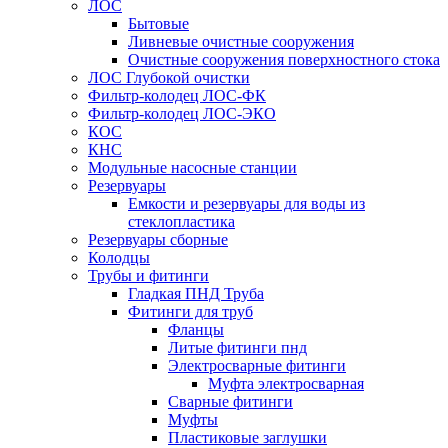
ЛОС
Бытовые
Ливневые очистные сооружения
Очистные сооружения поверхностного стока
ЛОС Глубокой очистки
Фильтр-колодец ЛОС-ФК
Фильтр-колодец ЛОС-ЭКО
КОС
КНС
Модульные насосные станции
Резервуары
Емкости и резервуары для воды из
стеклопластика
Резервуары сборные
Колодцы
Трубы и фитинги
Гладкая ПНД Труба
Фитинги для труб
Фланцы
Литые фитинги пнд
Электросварные фитинги
Муфта электросварная
Сварные фитинги
Муфты
Пластиковые заглушки