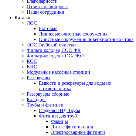
Благодарности
Ответы на вопросы
Наши сотрудники
Каталог
ЛОС
Бытовые
Ливневые очистные сооружения
Очистные сооружения поверхностного стока
ЛОС Глубокой очистки
Фильтр-колодец ЛОС-ФК
Фильтр-колодец ЛОС-ЭКО
КОС
КНС
Модульные насосные станции
Резервуары
Емкости и резервуары для воды из
стеклопластика
Резервуары сборные
Колодцы
Трубы и фитинги
Гладкая ПНД Труба
Фитинги для труб
Фланцы
Литые фитинги пнд
Электросварные фитинги