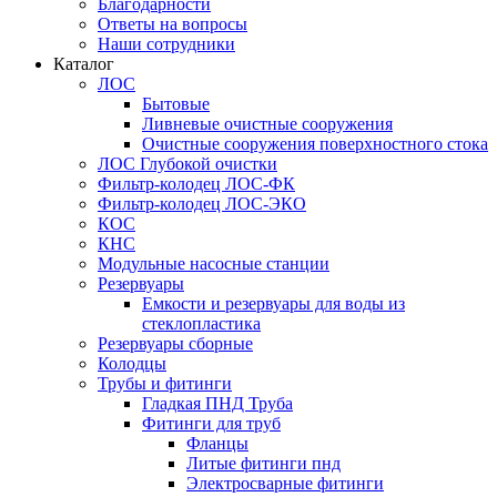
Благодарности
Ответы на вопросы
Наши сотрудники
Каталог
ЛОС
Бытовые
Ливневые очистные сооружения
Очистные сооружения поверхностного стока
ЛОС Глубокой очистки
Фильтр-колодец ЛОС-ФК
Фильтр-колодец ЛОС-ЭКО
КОС
КНС
Модульные насосные станции
Резервуары
Емкости и резервуары для воды из
стеклопластика
Резервуары сборные
Колодцы
Трубы и фитинги
Гладкая ПНД Труба
Фитинги для труб
Фланцы
Литые фитинги пнд
Электросварные фитинги