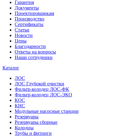
Гарантия
Документы
Проектировщикам
Производство
Сертификаты
Статьи
Новости
Цены
Благодарности
Ответы на вопросы
Наши сотрудники
Каталог
ЛОС
ЛОС Глубокой очистки
Фильтр-колодец ЛОС-ФК
Фильтр-колодец ЛОС-ЭКО
КОС
КНС
Модульные насосные станции
Резервуары
Резервуары сборные
Колодцы
Трубы и фитинги