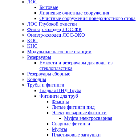
ЛОС
Бытовые
Ливневые очистные сооружения
Очистные сооружения поверхностного стока
ЛОС Глубокой очистки
Фильтр-колодец ЛОС-ФК
Фильтр-колодец ЛОС-ЭКО
КОС
КНС
Модульные насосные станции
Резервуары
Емкости и резервуары для воды из
стеклопластика
Резервуары сборные
Колодцы
Трубы и фитинги
Гладкая ПНД Труба
Фитинги для труб
Фланцы
Литые фитинги пнд
Электросварные фитинги
Муфта электросварная
Сварные фитинги
Муфты
Пластиковые заглушки