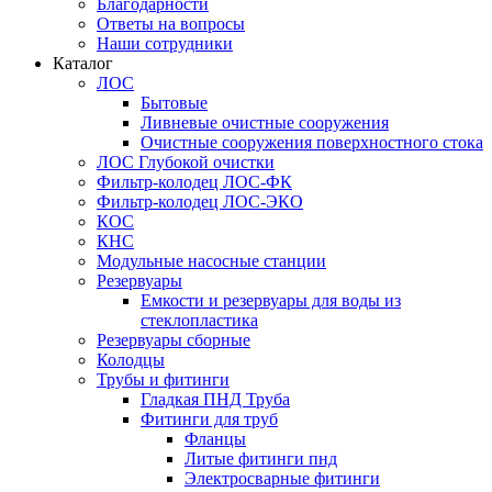
Благодарности
Ответы на вопросы
Наши сотрудники
Каталог
ЛОС
Бытовые
Ливневые очистные сооружения
Очистные сооружения поверхностного стока
ЛОС Глубокой очистки
Фильтр-колодец ЛОС-ФК
Фильтр-колодец ЛОС-ЭКО
КОС
КНС
Модульные насосные станции
Резервуары
Емкости и резервуары для воды из
стеклопластика
Резервуары сборные
Колодцы
Трубы и фитинги
Гладкая ПНД Труба
Фитинги для труб
Фланцы
Литые фитинги пнд
Электросварные фитинги