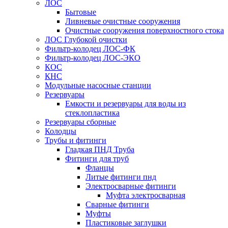
ЛОС
Бытовые
Ливневые очистные сооружения
Очистные сооружения поверхностного стока
ЛОС Глубокой очистки
Фильтр-колодец ЛОС-ФК
Фильтр-колодец ЛОС-ЭКО
КОС
КНС
Модульные насосные станции
Резервуары
Емкости и резервуары для воды из
стеклопластика
Резервуары сборные
Колодцы
Трубы и фитинги
Гладкая ПНД Труба
Фитинги для труб
Фланцы
Литые фитинги пнд
Электросварные фитинги
Муфта электросварная
Сварные фитинги
Муфты
Пластиковые заглушки