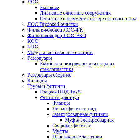
ЛОС
Бытовые
Ливневые очистные сооружения
Очистные сооружения поверхностного стока
ЛОС Глубокой очистки
Фильтр-колодец ЛОС-ФК
Фильтр-колодец ЛОС-ЭКО
КОС
КНС
Модульные насосные станции
Резервуары
Емкости и резервуары для воды из
стеклопластика
Резервуары сборные
Колодцы
Трубы и фитинги
Гладкая ПНД Труба
Фитинги для труб
Фланцы
Литые фитинги пнд
Электросварные фитинги
Муфта электросварная
Сварные фитинги
Муфты
Пластиковые заглушки