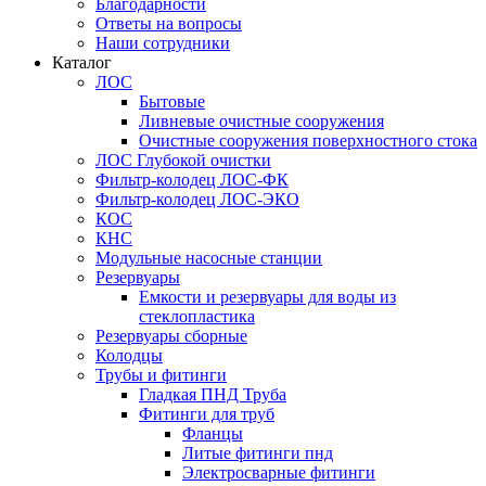
Благодарности
Ответы на вопросы
Наши сотрудники
Каталог
ЛОС
Бытовые
Ливневые очистные сооружения
Очистные сооружения поверхностного стока
ЛОС Глубокой очистки
Фильтр-колодец ЛОС-ФК
Фильтр-колодец ЛОС-ЭКО
КОС
КНС
Модульные насосные станции
Резервуары
Емкости и резервуары для воды из
стеклопластика
Резервуары сборные
Колодцы
Трубы и фитинги
Гладкая ПНД Труба
Фитинги для труб
Фланцы
Литые фитинги пнд
Электросварные фитинги