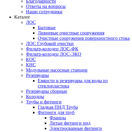
Благодарности
Ответы на вопросы
Наши сотрудники
Каталог
ЛОС
Бытовые
Ливневые очистные сооружения
Очистные сооружения поверхностного стока
ЛОС Глубокой очистки
Фильтр-колодец ЛОС-ФК
Фильтр-колодец ЛОС-ЭКО
КОС
КНС
Модульные насосные станции
Резервуары
Емкости и резервуары для воды из
стеклопластика
Резервуары сборные
Колодцы
Трубы и фитинги
Гладкая ПНД Труба
Фитинги для труб
Фланцы
Литые фитинги пнд
Электросварные фитинги