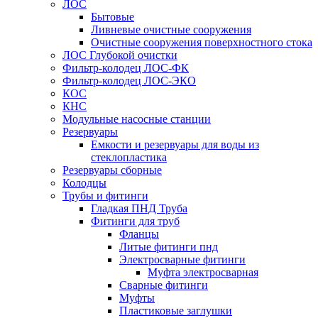
ЛОС
Бытовые
Ливневые очистные сооружения
Очистные сооружения поверхностного стока
ЛОС Глубокой очистки
Фильтр-колодец ЛОС-ФК
Фильтр-колодец ЛОС-ЭКО
КОС
КНС
Модульные насосные станции
Резервуары
Емкости и резервуары для воды из
стеклопластика
Резервуары сборные
Колодцы
Трубы и фитинги
Гладкая ПНД Труба
Фитинги для труб
Фланцы
Литые фитинги пнд
Электросварные фитинги
Муфта электросварная
Сварные фитинги
Муфты
Пластиковые заглушки